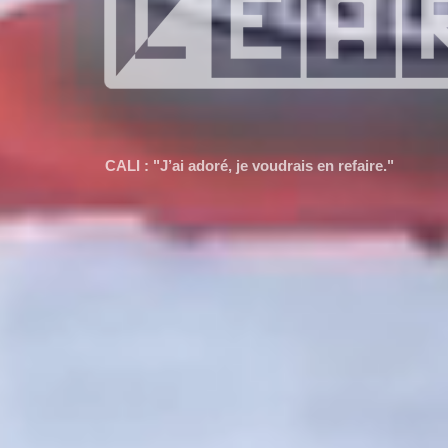
TINA : "J'ai aimé car on s'amusait à mettre nos 